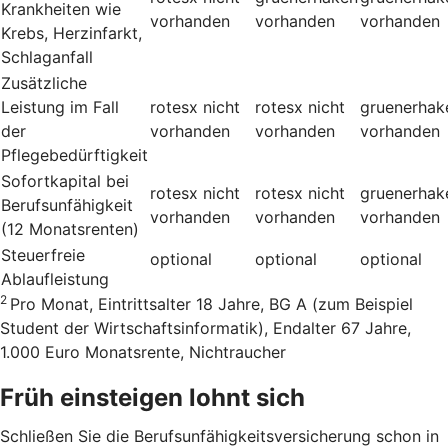
Krankheiten wie
vorhanden
vorhanden
vorhanden
Krebs, Herzinfarkt,
Schlaganfall
Zusätzliche
Leistung im Fall
rotesx
nicht
rotesx
nicht
gruenerhak
der
vorhanden
vorhanden
vorhanden
Pflegebedürftigkeit
Sofortkapital bei
rotesx
nicht
rotesx
nicht
gruenerhak
Berufsunfähigkeit
vorhanden
vorhanden
vorhanden
(12 Monatsrenten)
Steuerfreie
optional
optional
optional
Ablaufleistung
2
Pro Monat, Eintrittsalter 18 Jahre, BG A (zum Beispiel
Student der Wirtschaftsinformatik), Endalter 67 Jahre,
1.000 Euro Monatsrente, Nichtraucher
Früh einsteigen lohnt sich
Schließen Sie die Berufsunfähigkeitsversicherung schon in