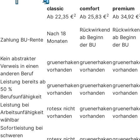
classic
comfort
premium
2
2
Ab 22,35 €
Ab 25,83 €
Ab 34,92 €
Rückwirkend
Rückwirke
Nach 18
ab Beginn
ab Beginn
Zahlung BU-Rente
Monaten
der BU
der BU
Kein abstrakter
gruenerhaken
gruenerhaken
gruenerhak
Verweis in einen
vorhanden
vorhanden
vorhanden
anderen Beruf
Leistung bereits ab
gruenerhaken
gruenerhaken
gruenerhak
50 %
vorhanden
vorhanden
vorhanden
Berufsunfähigkeit
Leistung bei
rotesx
nicht
gruenerhaken
gruenerhak
Arbeitsunfähigkeit
vorhanden
vorhanden
vorhanden
wählbar
Sofortleistung bei
schweren
rotesx
nicht
gruenerhaken
gruenerhak