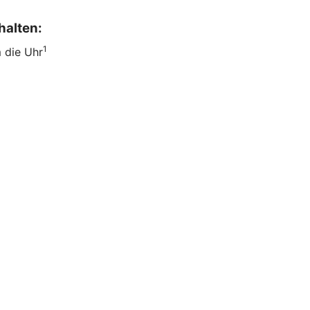
halten:
1
m die Uhr