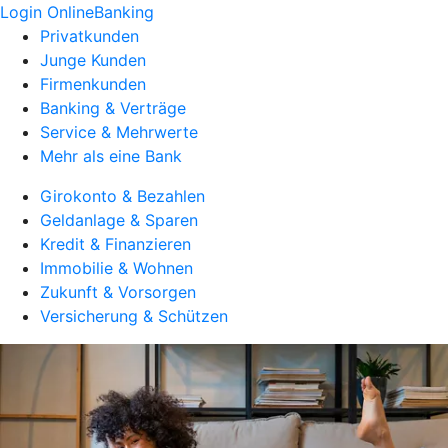
Login OnlineBanking
Privatkunden
Junge Kunden
Firmenkunden
Banking & Verträge
Service & Mehrwerte
Mehr als eine Bank
Girokonto & Bezahlen
Geldanlage & Sparen
Kredit & Finanzieren
Immobilie & Wohnen
Zukunft & Vorsorgen
Versicherung & Schützen